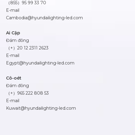
（855）95 99 33 70
E-mail
Cambodia@hyundailighting-led.com
Ai Cập
Đám đông
（+）20 12 2311 2623
E-mail
Egypt@hyundailighting-led.com
Cô-oét
Đám đông
（+）965 222 808 53
E-mail
Kuwait@hyundailighting-led.com