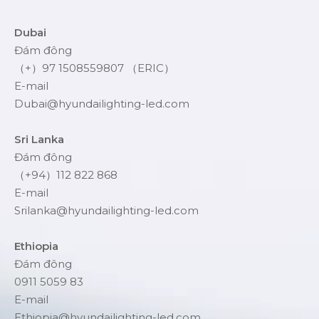
Dubai
Đám đông
（+）97 1508559807 （ERIC）
E-mail
Dubai@hyundailighting-led.com
Sri Lanka
Đám đông
（+94）112 822 868
E-mail
Srilanka@hyundailighting-led.com
Ethiopia
Đám đông
0911 5059 83
E-mail
Ethiopia@hyundailighting-led.com