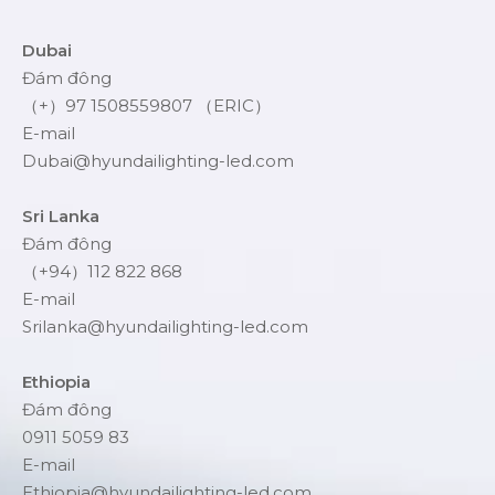
Dubai
Đám đông
（+）97 1508559807 （ERIC）
E-mail
Dubai@hyundailighting-led.com
Sri Lanka
Đám đông
（+94）112 822 868
E-mail
Srilanka@hyundailighting-led.com
Ethiopia
Đám đông
0911 5059 83
E-mail
Ethiopia@hyundailighting-led.com