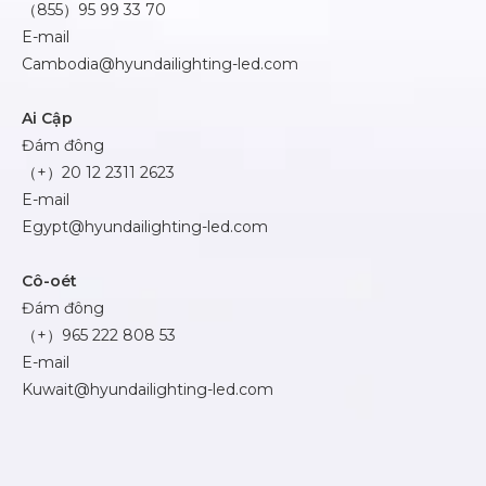
（855）95 99 33 70
E-mail
Cambodia@hyundailighting-led.com
Ai Cập
Đám đông
（+）20 12 2311 2623
E-mail
Egypt@hyundailighting-led.com
Cô-oét
Đám đông
（+）965 222 808 53
E-mail
Kuwait@hyundailighting-led.com