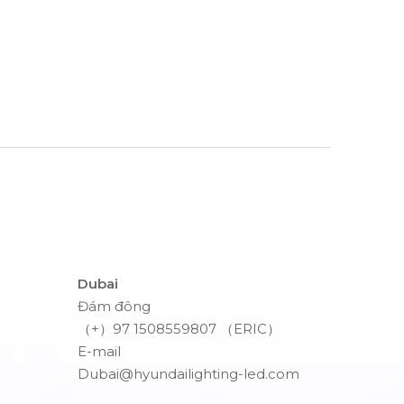
Dubai
Đám đông
（+）97 1508559807 （ERIC）
E-mail
Dubai@hyundailighting-led.com