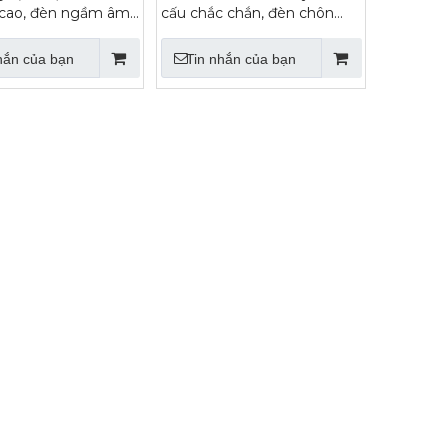
í cao, đèn ngầm âm
cấu chắc chắn, đèn chôn
eo tiêu chuẩn IP65
theo tiêu chuẩn IP65
hắn của bạn
Tin nhắn của bạn