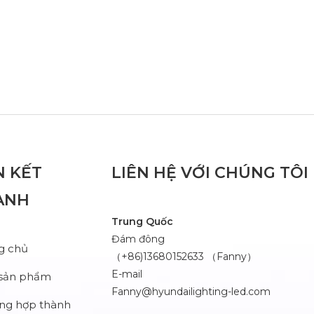
N KẾT
LIÊN HỆ VỚI CHÚNG TÔI
ANH
Trung Quốc
Đám đông
g chủ
（+86)13680152633 （Fanny）
E-mail
 sản phẩm
Fanny@hyundailighting-led.com
ng hợp thành