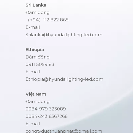
Sri Lanka
Đám đông
（+94）112 822 868
E-mail
Srilanka@hyundailighting-led.com
Ethiopia
Đám đông
0911 5059 83
E-mail
Ethiopia@hyundailighting-led.com
Việt Nam
Đám đông
0084-979 323089
0084-243 6367266
E-mail
congtyducthuanphat@gmail.com