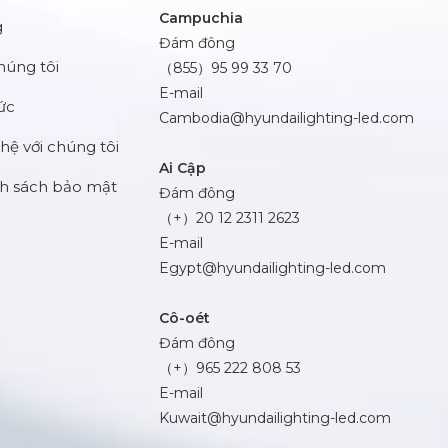
Campuchia
g
Đám đông
húng tôi
（855）95 99 33 70
E-mail
tức
Cambodia@hyundailighting-led.com
 hệ với chúng tôi
Ai Cập
h sách bảo mật
Đám đông
（+）20 12 2311 2623
E-mail
Egypt@hyundailighting-led.com
Cô-oét
Đám đông
（+）965 222 808 53
E-mail
Kuwait@hyundailighting-led.com