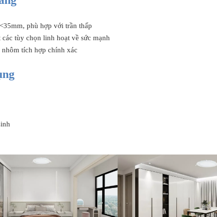
ăng
<35mm, phù hợp với trần thấp
t các tùy chọn linh hoạt về sức mạnh
ế nhôm tích hợp chính xác
ụng
sinh