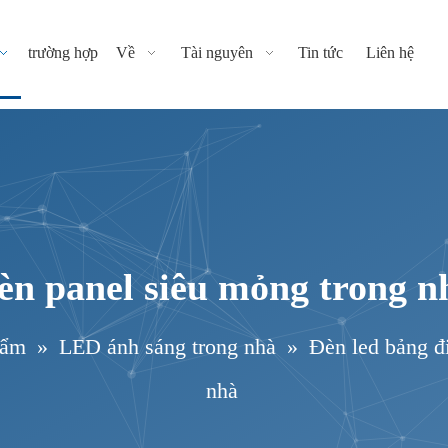
trường hợp
Về
Tài nguyên
Tin tức
Liên hệ
èn panel siêu mỏng trong n
hẩm
»
LED ánh sáng trong nhà
»
Đèn led bảng đ
nhà