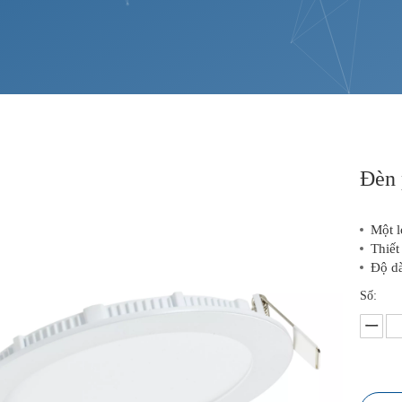
Đèn 
Một l
Thiết
Độ dà
Số: