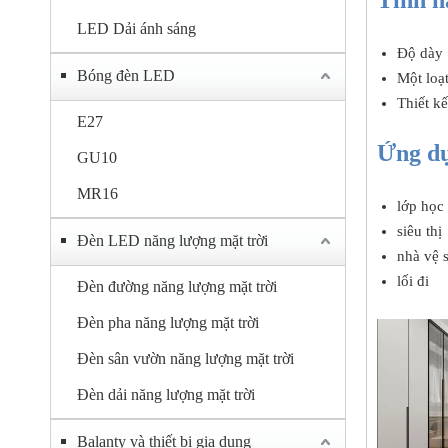
Tính n
LED Dải ánh sáng
Độ dày 
Bóng đèn LED
Một loạ
Thiết k
E27
Ứng d
GU10
MR16
lớp học
siêu thị
Đèn LED năng lượng mặt trời
nhà vệ 
lối đi
Đèn đường năng lượng mặt trời
Đèn pha năng lượng mặt trời
Đèn sân vườn năng lượng mặt trời
Đèn dải năng lượng mặt trời
Balanty và thiết bị gia dụng