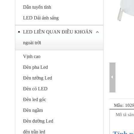
Dẫn tuyến tính
LED Dải ánh sáng
LED LIÊN QUAN ĐIỀU KHOẢN
ngoài trời
Vịnh cao
Đèn pha Led
Đèn tường Led
Đèn cỏ LED
Đèn led góc
Mẫu:
102
Đèn ngầm
Mô tả sả
Đèn đường Led
đèn trần led