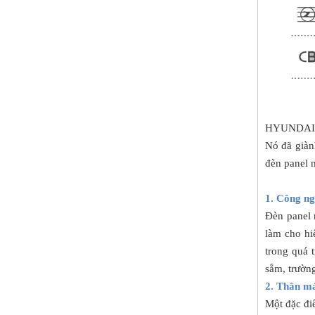
HYUNDAI Sả
Nó đã giành
đèn panel 
1. Công ng
Đèn panel 
làm cho hi
trong quá 
sắm, trườn
2. Thân má
Một đặc đi