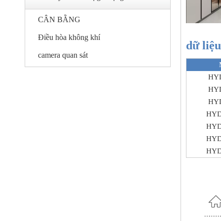
CÂN BẰNG
Điều hòa không khí
dữ liệu
camera quan sát
HY
HY
HY
HYD
HYD
HYD
HYD