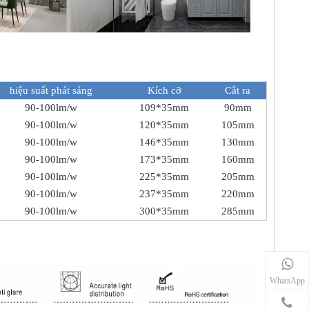
hiệu suất phát sáng
Kích cỡ
Cắt ra
90-100lm/w
109*35mm
90mm
90-100lm/w
120*35mm
105mm
90-100lm/w
146*35mm
130mm
90-100lm/w
173*35mm
160mm
90-100lm/w
225*35mm
205mm
90-100lm/w
237*35mm
220mm
90-100lm/w
300*35mm
285mm
WhatsApp