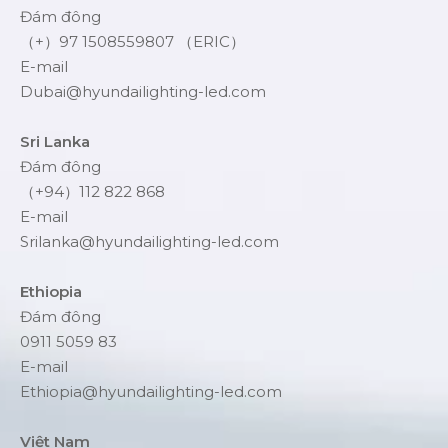
Đám đông
（+）97 1508559807 （ERIC）
E-mail
Dubai@hyundailighting-led.com
Sri Lanka
Đám đông
（+94）112 822 868
E-mail
Srilanka@hyundailighting-led.com
Ethiopia
Đám đông
0911 5059 83
E-mail
Ethiopia@hyundailighting-led.com
Việt Nam