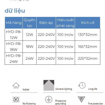
dữ liệu
Quyền
Hiệu suất
Mã hàng
Điện áp
Kích cỡ
lực
phát sáng
HYD-P8-
12W
220-240V
100 lm/w
130*32mm
12W
HYD-P8-
18W
220-240V
100 lm/w
165*32mm
18W
HYD-P8-
24W
220-240V
100 lm/w
225*32mm
24W