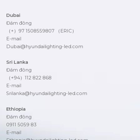
Dubai
Đám đông
（+）97 1508559807 （ERIC）
E-mail
Dubai@hyundailighting-led.com
Sri Lanka
Đám đông
（+94）112 822 868
E-mail
Srilanka@hyundailighting-led.com
Ethiopia
Đám đông
0911 5059 83
E-mail