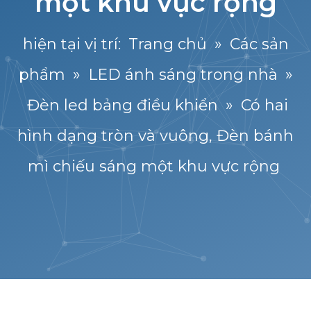
một khu vực rộng
hiện tại vị trí:
Trang chủ
»
Các sản
phẩm
»
LED ánh sáng trong nhà
»
Đèn led bảng điều khiển
»
Có hai
hình dạng tròn và vuông, Đèn bánh
mì chiếu sáng một khu vực rộng