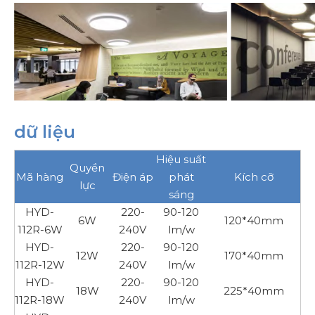
dữ liệu
Hiệu suất
Quyền
Mã hàng
Điện áp
phát
Kích cỡ
lực
sáng
HYD-
220-
90-120
6W
120*40mm
112R-6W
240V
lm/w
HYD-
220-
90-120
12W
170*40mm
112R-12W
240V
lm/w
HYD-
220-
90-120
18W
225*40mm
112R-18W
240V
lm/w