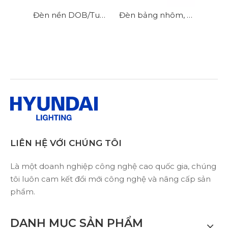
Ánh sáng bảng đèn LED cạnh hiện đại cho chiếu sáng đồng đều
Đèn nền DOB/Tuyến tính + Tất cả đèn bảng PC
Đèn bảng nhôm, nhiều kích cỡ có thể lựa chọn, tiết kiệm và thiết thực
LIÊN HỆ VỚI CHÚNG TÔI
Là một doanh nghiệp công nghệ cao quốc gia, chúng
tôi luôn cam kết đổi mới công nghệ và nâng cấp sản
phẩm.
DANH MỤC SẢN PHẨM